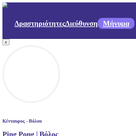
Δραστηριότητες
Διεύθυνση
Μήνυμα
x
Κένταυρος - Βόλου
Ping Pong | Βόλος