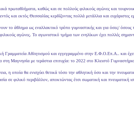
λικά πρωταθλήματα, καθώς και σε πολλούς φιλικούς αγώνες και τουρνου
ντός και εκτός Θεσσαλίας κερδίζοντας πολλά μετάλλια και ευχάριστες εμ
έγουν το άθλημα ως εναλλακτικό τρόπο γυμναστικής και για όσες/ όσους
λικούς αγώνες. Το αγωνιστικό τμήμα των ενηλίκων έχει πολλές σημαντικ
ή Γραμματεία Αθλητισμού και εγγεγραμμένο στην Ε.Φ.Ο.Επ.Α.. και έχε
 στη Μαγνησία με τεράστια επιτυχία: το 2022 στο Κλειστό Γυμναστήριο
ια, η οποία θα ενισχύει θετικά τόσο την αθλητική όσο και την πνευματ
ασία σε φιλικό περιβάλλον, αποκτώντας έτσι σωματική και πνευματική ι