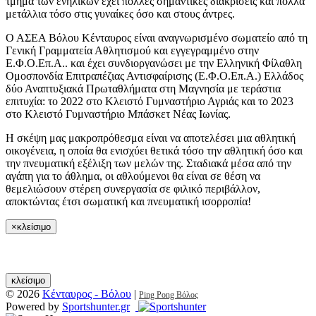
τμήμα των ενηλίκων έχει πολλές σημαντικές διακρίσεις και πολλά
μετάλλια τόσο στις γυναίκες όσο και στους άντρες.
Ο ΑΣΕΑ Βόλου Κένταυρος είναι αναγνωρισμένο σωματείο από τη
Γενική Γραμματεία Αθλητισμού και εγγεγραμμένο στην
Ε.Φ.Ο.Επ.Α.. και έχει συνδιοργανώσει με την Ελληνική Φίλαθλη
Ομοσπονδία Επιτραπέζιας Αντισφαίρισης (Ε.Φ.Ο.Επ.Α.) Ελλάδος
δύο Αναπτυξιακά Πρωταθλήματα στη Μαγνησία με τεράστια
επιτυχία: το 2022 στο Κλειστό Γυμναστήριο Αγριάς και το 2023
στο Κλειστό Γυμναστήριο Μπάσκετ Νέας Ιωνίας.
Η σκέψη μας μακροπρόθεσμα είναι να αποτελέσει μια αθλητική
οικογένεια, η οποία θα ενισχύει θετικά τόσο την αθλητική όσο και
την πνευματική εξέλιξη των μελών της. Σταδιακά μέσα από την
αγάπη για το άθλημα, οι αθλούμενοι θα είναι σε θέση να
θεμελιώσουν στέρεη συνεργασία σε φιλικό περιβάλλον,
αποκτώντας έτσι σωματική και πνευματική ισορροπία!
×
κλείσιμο
κλείσιμο
© 2026
Κένταυρος - Βόλου
|
Ping Pong Βόλος
Powered by
Sportshunter.gr