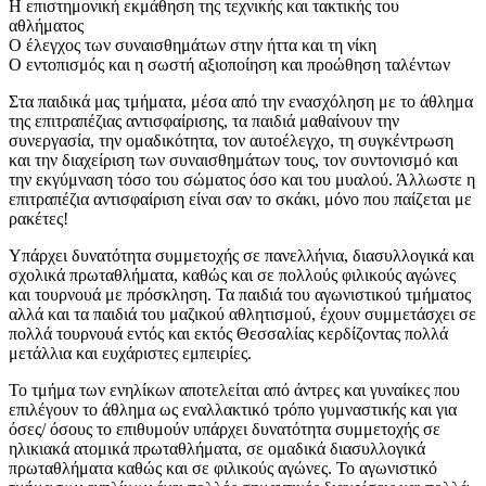
Η επιστημονική εκμάθηση της τεχνικής και τακτικής του
αθλήματος
Ο έλεγχος των συναισθημάτων στην ήττα και τη νίκη
Ο εντοπισμός και η σωστή αξιοποίηση και προώθηση ταλέντων
Στα παιδικά μας τμήματα, μέσα από την ενασχόληση με το άθλημα
της επιτραπέζιας αντισφαίρισης, τα παιδιά μαθαίνουν την
συνεργασία, την ομαδικότητα, τον αυτοέλεγχο, τη συγκέντρωση
και την διαχείριση των συναισθημάτων τους, τον συντονισμό και
την εκγύμναση τόσο του σώματος όσο και του μυαλού. Άλλωστε η
επιτραπέζια αντισφαίριση είναι σαν το σκάκι, μόνο που παίζεται με
ρακέτες!
Υπάρχει δυνατότητα συμμετοχής σε πανελλήνια, διασυλλογικά και
σχολικά πρωταθλήματα, καθώς και σε πολλούς φιλικούς αγώνες
και τουρνουά με πρόσκληση. Τα παιδιά του αγωνιστικού τμήματος
αλλά και τα παιδιά του μαζικού αθλητισμού, έχουν συμμετάσχει σε
πολλά τουρνουά εντός και εκτός Θεσσαλίας κερδίζοντας πολλά
μετάλλια και ευχάριστες εμπειρίες.
Το τμήμα των ενηλίκων αποτελείται από άντρες και γυναίκες που
επιλέγουν το άθλημα ως εναλλακτικό τρόπο γυμναστικής και για
όσες/ όσους το επιθυμούν υπάρχει δυνατότητα συμμετοχής σε
ηλικιακά ατομικά πρωταθλήματα, σε ομαδικά διασυλλογικά
πρωταθλήματα καθώς και σε φιλικούς αγώνες. Το αγωνιστικό